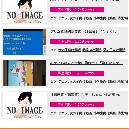
再生回数：1,745 views
タグ:
アニメ
,
女の子向け動画
,
小学生向け動画
,
幼児向
動画
,
親子で楽しめる動画
グリム童話朗読放送（19回目）『ひゃくし…
再生回数：1,819 views
タグ:
女の子向け童話
,
幼児向け童話
,
男の子向け童話
キティちゃんと一緒に飛ぼう！「楽しいキテ…
再生回数：1,761 views
タグ:
アニメ
,
女の子向け動画
,
小学生向け動画
,
幼児向
動画
,
親子で楽しめる動画
【高画質・高音質】キティちゃんたちが歌っ…
再生回数：1,707 views
タグ:
アニメ
,
女の子向け動画
,
小学生向け動画
,
幼児向
動画
,
親子で楽しめる動画