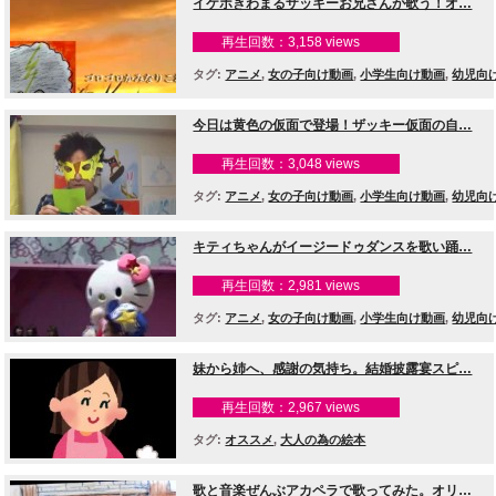
イケボきわまるザッキーお兄さんが歌う！オ…
再生回数：3,158 views
タグ:
アニメ
,
女の子向け動画
,
小学生向け動画
,
幼児向
動画
,
男の子向け動画
,
親子で楽しめる動画
今日は黄色の仮面で登場！ザッキー仮面の自…
再生回数：3,048 views
タグ:
アニメ
,
女の子向け動画
,
小学生向け動画
,
幼児向
動画
,
男の子向け動画
,
親子で楽しめる動画
キティちゃんがイージードゥダンスを歌い踊…
再生回数：2,981 views
タグ:
アニメ
,
女の子向け動画
,
小学生向け動画
,
幼児向
動画
,
親子で楽しめる動画
妹から姉へ、感謝の気持ち。結婚披露宴スピ…
再生回数：2,967 views
タグ:
オススメ
,
大人の為の絵本
歌と音楽ぜんぶアカペラで歌ってみた。オリ…