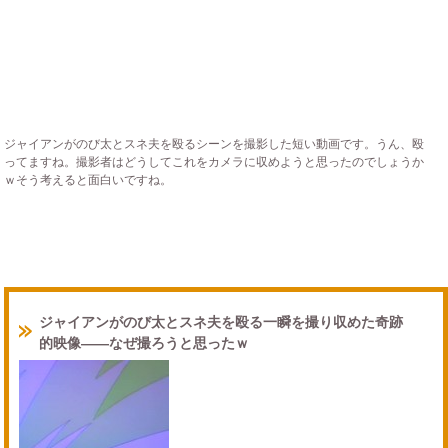
ジャイアンがのび太とスネ夫を殴るシーンを撮影した短い動画です。うん、殴
ってますね。撮影者はどうしてこれをカメラに収めようと思ったのでしょうか
ｗそう考えると面白いですね。
ジャイアンがのび太とスネ夫を殴る一瞬を撮り収めた奇跡
的映像――なぜ撮ろうと思ったｗ