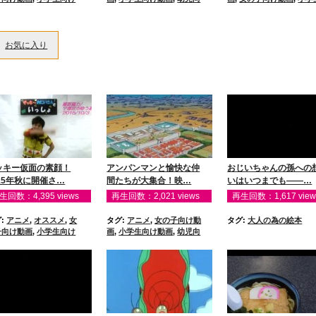
画
,
幼児向け動画
,
男の子
け動画
,
男の子向け動画
,
親
向け動画
,
幼児向け動画
,
け動画
,
親子で楽しめる
子で楽しめる動画
の子向け動画
,
親子で楽
画
める動画
お気に入り
ッキー仮面の素顔！
アンパンマンと愉快な仲
おじいちゃんの孫への
015年秋に開催さ…
間たちが大集合！映…
いはいつまでも――…
生回数：4,395 views
再生回数：2,021 views
再生回数：1,617 view
:
アニメ
,
オススメ
,
女
タグ:
アニメ
,
女の子向け動
タグ:
大人の為の絵本
子向け動画
,
小学生向け
画
,
小学生向け動画
,
幼児向
画
,
幼児向け動画
,
男の子
け動画
,
男の子向け動画
,
親
け動画
,
親子で楽しめる
子で楽しめる動画
画