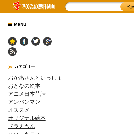
MENU
カテゴリー
おかあさんといっしょ
おとなの絵本
アニメ日本昔話
アンパンマン
オススメ
オリジナル絵本
ドラえもん