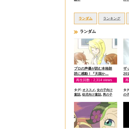
動
向
動
ランダム
ランキング
ランダム
プロの声優が読む本格朗
ザ
読に感動！『天国か…
2
再生回数：2,314 views
再
タグ:
オススメ
,
女の子向け
タグ
童話
,
幼児向け童話
,
男の子
の
向け童話
動
向
動