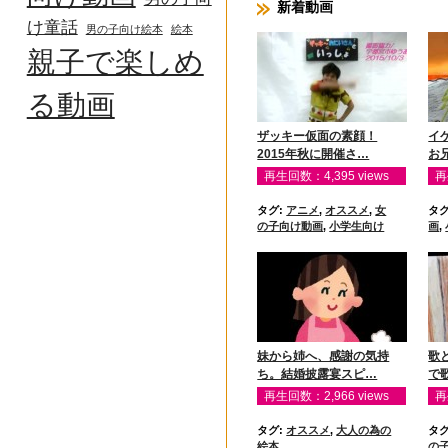
新着動画
け童話
男の子向け絵本
絵本
親子で楽しめ
る動画
ザッキー仮面の素顔！
イ
2015年秋に開催さ…
お
再生回数：4,395 views
再
タグ:
アニメ
,
オススメ
,
女
タグ
の子向け動画
,
小学生向け
画
,
動画
,
幼児向け動画
,
男の子
け
向け動画
,
親子で楽しめる
子
動画
妹から姉へ、感謝の気持
歌
ち。結婚披露宴スピ…
で
再生回数：2,966 views
再
タグ:
オススメ
,
大人の為の
タグ
絵本
の