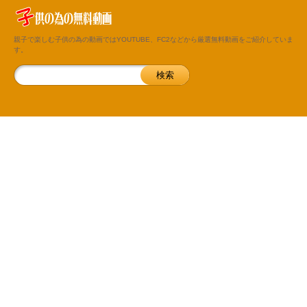
親子で楽しむ子供の為の動画ではYOUTUBE、FC2などから厳選無料動画をご紹介していま
す。