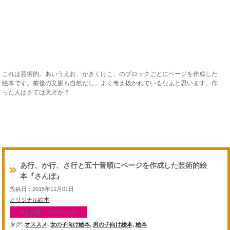
これは芸術的。あいうえお、かきくけこ、のブロックごとにページを作成した
絵本です。前後の文脈も自然だし、よく考え抜かれているなぁと思います。作
った人はさては天才か？
あ行、か行、さ行と五十音順にページを作成した芸術的絵
本『さんぽ』
投稿日：2015年11月01日
オリジナル絵本
再生回数：1,778 views
タグ:
オススメ
,
女の子向け絵本
,
男の子向け絵本
,
絵本