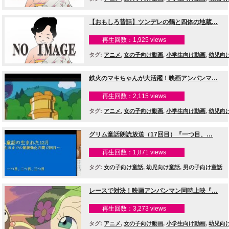
動画
,
男の子向け動画
,
親子で楽しめる動画
【おもしろ昔話】ツンデレの鶴と四体の地蔵…
再生回数：1,925 views
タグ:
アニメ
,
女の子向け動画
,
小学生向け動画
,
幼児向
動画
,
男の子向け動画
,
親子で楽しめる動画
鉄火のマキちゃんが大活躍！映画アンパンマ…
再生回数：2,115 views
タグ:
アニメ
,
女の子向け動画
,
小学生向け動画
,
幼児向
動画
,
男の子向け動画
,
親子で楽しめる動画
グリム童話朗読放送（17回目）『一つ目、…
再生回数：1,871 views
タグ:
女の子向け童話
,
幼児向け童話
,
男の子向け童話
レースで対決！映画アンパンマン同時上映『…
再生回数：3,273 views
タグ:
アニメ
,
女の子向け動画
,
小学生向け動画
,
幼児向