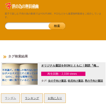
親子で楽しむ子供の為の動画ではYOUTUBE、FC2などから厳選無料動画をご紹介していま
す。
タグ検索結果
オリジナル童話をBGMとともに！朗読『俺…
再生回数：2,338 views
タグ:
女の子向け童話
,
幼児向け童話
,
男の子向け童話
ランダム
ランキング
お気に入り