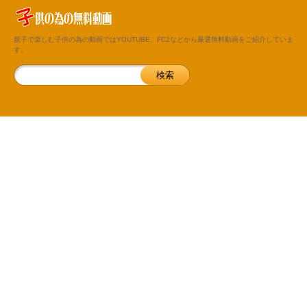
親子で楽しむ子供の為の動画ではYOUTUBE、FC2などから厳選無料動画をご紹介していま
す。