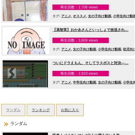
再生回数：2,706 views
タグ:
アニメ
,
オススメ
,
女の子向け動画
,
小学生向け動
幼児向け動画
,
男の子向け動画
,
親子で楽しめる動画
【馮智英】おかあさんといっしょで放送され…
再生回数：3,809 views
タグ:
アニメ
,
女の子向け動画
,
小学生向け動画
,
幼児向
動画
,
男の子向け動画
,
親子で楽しめる動画
ついにドラえもん、そしてラスボスと対決―…
再生回数：2,933 views
タグ:
アニメ
,
中学生向け動画
,
女の子向け動画
,
小学生
け動画
,
幼児向け動画
,
男の子向け動画
,
親子で楽しめる
画
ランダム
ランキング
お気に入り
ランダム