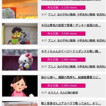
再生回数：3,159 views
タグ:
アニメ
,
女の子向け動画
,
小学生向け動画
,
幼児向
動画
,
男の子向け動画
,
親子で楽しめる動画
今日は黄色の仮面で登場！ザッキー仮面の自…
再生回数：3,048 views
タグ:
アニメ
,
女の子向け動画
,
小学生向け動画
,
幼児向
動画
,
男の子向け動画
,
親子で楽しめる動画
キティちゃんがイージードゥダンスを歌い踊…
再生回数：2,982 views
タグ:
アニメ
,
女の子向け動画
,
小学生向け動画
,
幼児向
動画
,
親子で楽しめる動画
妹から姉へ、感謝の気持ち。結婚披露宴スピ…
再生回数：2,969 views
タグ:
オススメ
,
大人の為の絵本
歌と音楽ぜんぶアカペラで歌ってみた。オリ…