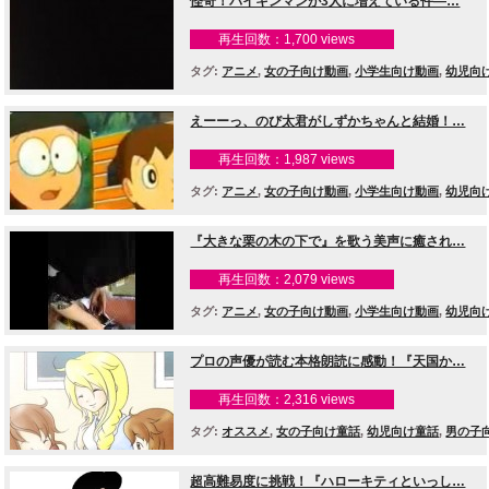
怪奇！バイキンマンが3人に増えている件―…
再生回数：1,700 views
タグ:
アニメ
,
女の子向け動画
,
小学生向け動画
,
幼児向
動画
,
男の子向け動画
,
親子で楽しめる動画
えーーっ、のび太君がしずかちゃんと結婚！…
再生回数：1,987 views
タグ:
アニメ
,
女の子向け動画
,
小学生向け動画
,
幼児向
動画
,
男の子向け動画
,
親子で楽しめる動画
『大きな栗の木の下で』を歌う美声に癒され…
再生回数：2,079 views
タグ:
アニメ
,
女の子向け動画
,
小学生向け動画
,
幼児向
動画
,
男の子向け動画
,
親子で楽しめる動画
プロの声優が読む本格朗読に感動！『天国か…
再生回数：2,316 views
タグ:
オススメ
,
女の子向け童話
,
幼児向け童話
,
男の子
け童話
超高難易度に挑戦！『ハローキティといっし…