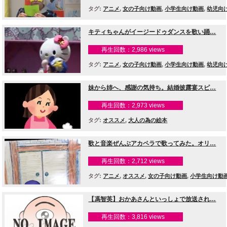
タグ:
アニメ
,
女の子向け動画
,
小学生向け動画
,
幼児向
動画
,
男の子向け動画
,
親子で楽しめる動画
キティちゃんがイージードゥダンスを歌い踊…
再生回数：2,986 views
タグ:
アニメ
,
女の子向け動画
,
小学生向け動画
,
幼児向
動画
,
親子で楽しめる動画
妹から姉へ、感謝の気持ち。結婚披露宴スピ…
再生回数：2,973 views
タグ:
オススメ
,
大人の為の絵本
歌と音楽ぜんぶアカペラで歌ってみた。オリ…
再生回数：2,712 views
タグ:
アニメ
,
オススメ
,
女の子向け動画
,
小学生向け動
幼児向け動画
,
男の子向け動画
,
親子で楽しめる動画
【馮智英】おかあさんといっしょで放送され…
再生回数：3,816 views