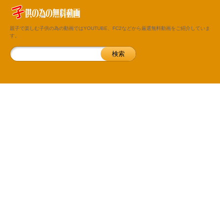
親子で楽しむ子供の為の動画ではYOUTUBE、FC2などから厳選無料動画をご紹介していま
す。