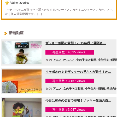
Add to favorites
キティちゃんが歌ったり踊ったりするパレードというかミニショーというか、とも
かく個人撮影動画です。 […]
新着動画
ザッキー仮面の素顔！2015年秋に開催さ…
再生回数：4,395 views
タグ:
アニメ
,
オススメ
,
女の子向け動画
,
小学生向け動
幼児向け動画
,
男の子向け動画
,
親子で楽しめる動画
イケボきわまるザッキーお兄さんが歌う！オ…
再生回数：3,157 views
タグ:
アニメ
,
女の子向け動画
,
小学生向け動画
,
幼児向
動画
,
男の子向け動画
,
親子で楽しめる動画
今日は黄色の仮面で登場！ザッキー仮面の自…
再生回数：3,047 views