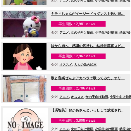
タグ:
アニメ
,
女の子向け動画
,
小学生向け動画
,
幼児向
動画
,
男の子向け動画
,
親子で楽しめる動画
キティちゃんがイージードゥダンスを歌い踊…
再生回数：2,981 views
タグ:
アニメ
,
女の子向け動画
,
小学生向け動画
,
幼児向
動画
,
親子で楽しめる動画
妹から姉へ、感謝の気持ち。結婚披露宴スピ…
再生回数：2,967 views
タグ:
オススメ
,
大人の為の絵本
歌と音楽ぜんぶアカペラで歌ってみた。オリ…
再生回数：2,706 views
タグ:
アニメ
,
オススメ
,
女の子向け動画
,
小学生向け動
幼児向け動画
,
男の子向け動画
,
親子で楽しめる動画
【馮智英】おかあさんといっしょで放送され…
再生回数：3,808 views
タグ:
アニメ
,
女の子向け動画
,
小学生向け動画
,
幼児向