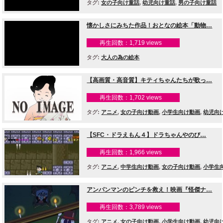
タグ:
女の子向け童話
,
幼児向け童話
,
男の子向け童話
懐かしさにみちた作品！おとなの絵本「動物…
再生回数：1,719 views
タグ:
大人の為の絵本
【高画質・高音質】キティちゃんたちが歌っ…
再生回数：1,702 views
タグ:
アニメ
,
女の子向け動画
,
小学生向け動画
,
幼児向
動画
,
親子で楽しめる動画
【SFC・ドラえもん４】ドラちゃんやのび…
再生回数：1,966 views
タグ:
アニメ
,
中学生向け動画
,
女の子向け動画
,
小学生
け動画
,
幼児向け動画
,
男の子向け動画
,
親子で楽しめる
画
アンパンマンのピンチを救え！映画『怪傑ナ…
再生回数：3,789 views
タグ:
アニメ
,
女の子向け動画
,
小学生向け動画
,
幼児向