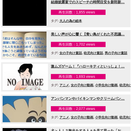
結婚披露宴でのスピーチの時間目安を新郎新…
再生回数：1,855 views
タグ:
大人の為の絵本
美しい声が心に響く【青い鳥がくれた不思議…
再生回数：1,702 views
タグ:
女の子向け童話
,
幼児向け童話
,
男の子向け童話
激ムズゲーム！『ハローキティといっしょ！…
再生回数：1,693 views
タグ:
アニメ
,
女の子向け動画
,
小学生向け動画
,
幼児向
動画
,
親子で楽しめる動画
アンパンマンやバイキンマンやクリームパン…
再生回数：2,077 views
タグ:
アニメ
,
女の子向け動画
,
小学生向け動画
,
幼児向
動画
,
男の子向け動画
,
親子で楽しめる動画
犬＞人！？散歩をする人々を見て思った「お…