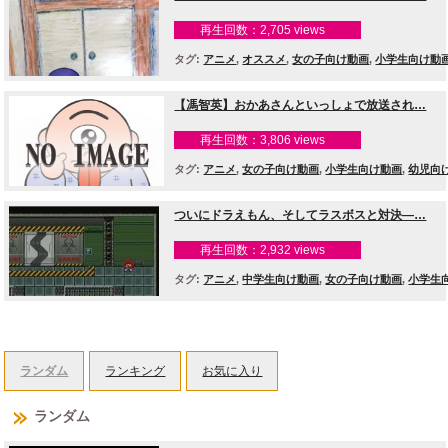
再生回数：2,705 views
タグ:
アニメ
,
オススメ
,
女の子向け動画
,
小学生向け動
幼児向け動画
,
男の子向け動画
,
親子で楽しめる動画
【馮智英】おかあさんといっしょで放送され…
再生回数：3,806 views
タグ:
アニメ
,
女の子向け動画
,
小学生向け動画
,
幼児向
動画
,
男の子向け動画
,
親子で楽しめる動画
ついにドラえもん、そしてラスボスと対決―…
再生回数：2,932 views
タグ:
アニメ
,
中学生向け動画
,
女の子向け動画
,
小学生
け動画
,
幼児向け動画
,
男の子向け動画
,
親子で楽しめる
画
ランダム
ランキング
お気に入り
ランダム